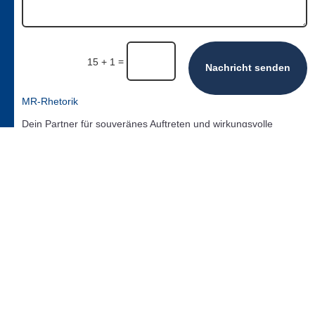
=
15 + 1
Nachricht senden
MR-Rhetorik
Dein Partner für souveränes Auftreten und wirkungsvolle
Kommunikation. Ich biete dir 10 Jahre Erfahrung und fundierte
Methoden für deinen Erfolg in Präsentationen, Gesprächen und
Verhandlungen.
Mehrwert

Udemy
Starte dein Training heute. Meine Kurse warten auf dich
bei Udemy.

Mein Buch
Schlagfertigkeit meistern wie ein Profi: Dein interaktives
Workbook