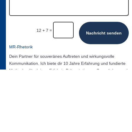
=
12 + 7
Nachricht senden
MR-Rhetorik
Dein Partner für souveränes Auftreten und wirkungsvolle
Kommunikation. Ich biete dir 10 Jahre Erfahrung und fundierte
Methoden für deinen Erfolg in Präsentationen, Gesprächen und
Verhandlungen.
Mehrwert

Udemy
Starte dein Training heute. Meine Kurse warten auf dich
bei Udemy.

Mein Buch
Schlagfertigkeit meistern wie ein Profi: Dein interaktives
Workbook