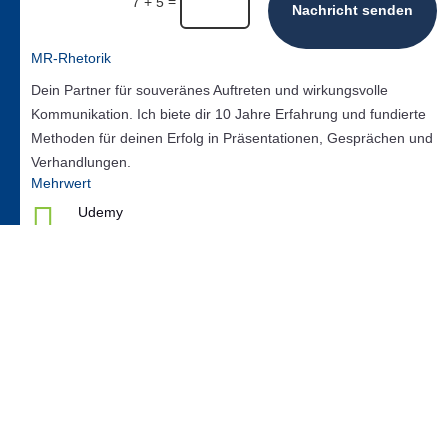
=
7 + 5
Nachricht senden
MR-Rhetorik
Dein Partner für souveränes Auftreten und wirkungsvolle
Kommunikation. Ich biete dir 10 Jahre Erfahrung und fundierte
Methoden für deinen Erfolg in Präsentationen, Gesprächen und
Verhandlungen.
Mehrwert

Udemy
Starte dein Training heute. Meine Kurse warten auf dich
bei Udemy.

Mein Buch
Schlagfertigkeit meistern wie ein Profi: Dein interaktives
Workbook

YouTube
Entdecke jetzt meinen YouTube-Kanal und genieße viele
frei verfügbare Videos.
Mein Podcast