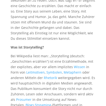
Sekunden an zu reden. Doch, was sagt er? Er beginnt
eine Geschichte zu erzählen. Das macht er einfach
so. Eine Story aus seinem Leben, eine Story, mit
Spannung und Humor. Ja, das geht. Manche Zuhörer
sitzen mit offenem Mund da und staunen. Sie sind
in der Geschichte gefangen und dabei. Das
Storytelling als Einstieg ist nur eine Möglichkeit, wie
Du dieses Stilmittel einsetzen kannst.
Was ist Storytelling?
Bei Wikipedia liest man: „Storytelling (deutsch:
„Geschichten erzählen“) ist eine Erzählmethode, mit
der explizites, aber vor allem implizites
Wissen
in
Form von
Leitmotiven
,
Symbolen
,
Metaphern
oder
anderen Mitteln der
Rhetorik
weitergegeben wird. Es
wird hauptsächlich in digitalen Medien angewandt.
Das Publikum konsumiert die Story nicht nur durch
Zuhören, Lesen oder Anschauen, sondern wird aktiv
als
Prosumer
in die Umsetzung auf News-
Portalen,
Blogs
,
Streaming
-Plattformen und in