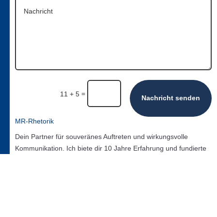
=
11 + 5
Nachricht senden
MR-Rhetorik
Dein Partner für souveränes Auftreten und wirkungsvolle
Kommunikation. Ich biete dir 10 Jahre Erfahrung und fundierte
Methoden für deinen Erfolg in Präsentationen, Gesprächen und
Verhandlungen.
Mehrwert

Udemy
Starte dein Training heute. Meine Kurse warten auf dich