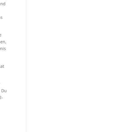
und
as
e
hen,
nis
hat
r
t Du
2-
d