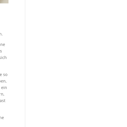
n.
ine
us
sich
e so
ben,
 ein
rn,
ast
öne