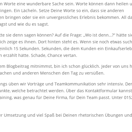
en Worte eine wunderbare Sache sein. Worte können dann heilen 
ngen. Ein Lächeln. Setze Deine Worte so ein, dass sie anderen
n bringen oder sie ein unvergessliches Erlebnis bekommen. All d
gst und wie du es sagst.
e sie denn sagen können? Auf die Frage: „Wo ist denn…?“ hätte si
ich zeige es ihnen. Dort hinten steht es. Wenn sie noch etwas suc
einlich 15 Sekunden. Sekunden, die dem Kunden ein Einkaufserleb
 erzählt hätte. Schade, Chance vertan.
m Blogbeitrag mitnimmst, bin ich schon glücklich. Jeder von uns 
 machen und anderen Menschen den Tag zu versüßen.
inings üben wir Vorträge und Teamkommunikation sehr intensiv. De
punkte, welche betrachtet werden. Über das Kontaktformular kanns
ining, was genau für Deine Firma, für Dein Team passt. Unter 015
 der Umsetzung und viel Spaß bei Deinen rhetorischen Übungen un