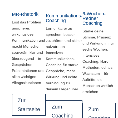
6-Wochen-
MR-Rhetorik
Kommunikations-
Redner-
Coaching
Löst das Problem
Coaching
unsicherer,
Lerne, klarer zu
Stärke deine
wirkungsloser
sprechen, besser
Stimme, Präsenz
Kommunikation und
zuzuhören und sicher
und Wirkung in nur
macht Menschen
aufzutreten.
sechs Wochen.
souverän, klar und
Intensives
Intensives
überzeugend – in
Kommunikations-
Coaching, klare
Gesprächen,
Coaching für starke
Methoden, echtes
Präsentationen und
Gespräche, mehr
Wachstum – für
allen wichtigen
Wirkung und echte
Auftritte, die
Alltagssituationen.
Verbindung zu
Menschen wirklich
deinem Gegenüber.
erreichen.
Zur
Zum
Startseite
Zum
Coaching